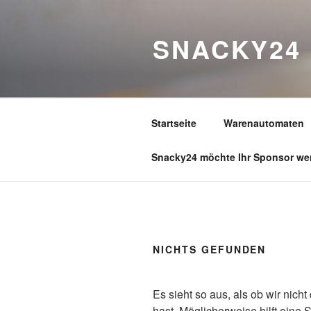
Zum
Inhalt
SNACKY24
springen
Startseite
Warenautomaten
Snacky24 möchte Ihr Sponsor we
NICHTS GEFUNDEN
Es sieht so aus, als ob wir nic
hast. Möglicherweise hilft eine 